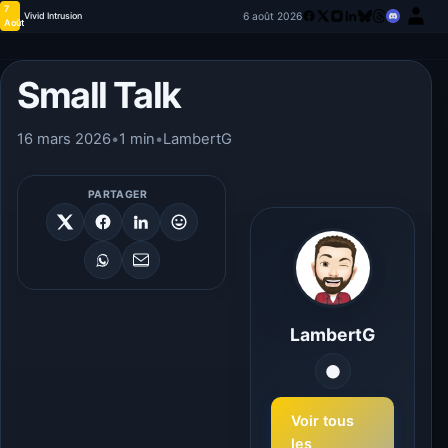
7
6 août 2026
Vivid Intrusion
Août
Small Talk
16 mars 2026
•
1 min
•
LambertG
PARTAGER
LambertG
Voir tous
les