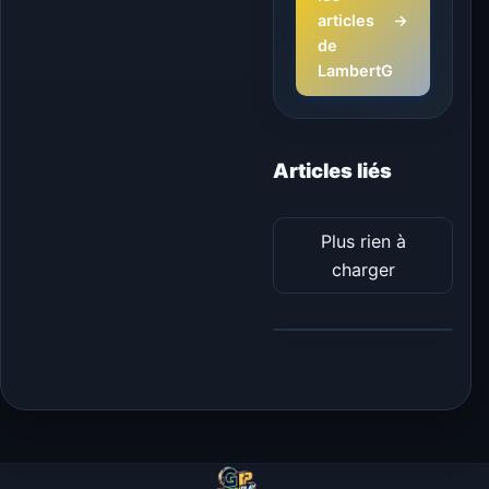
articles
→
de
LambertG
Articles liés
Plus rien à
charger