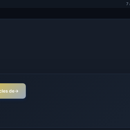
7
icles de
→