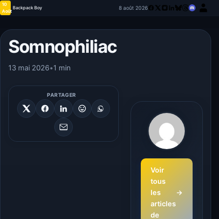
10
8 août 2026
Backpack Boy
Août
Somnophiliac
13 mai 2026
•
1 min
PARTAGER
Voir
tous
les
→
articles
de