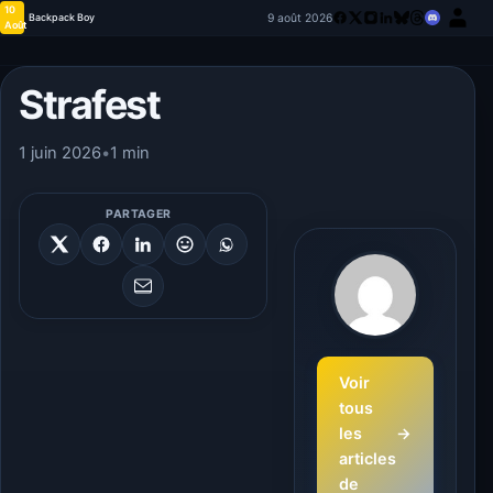
10
9 août 2026
Backpack Boy
Août
Strafest
1 juin 2026
•
1 min
PARTAGER
Voir
tous
les
→
articles
de