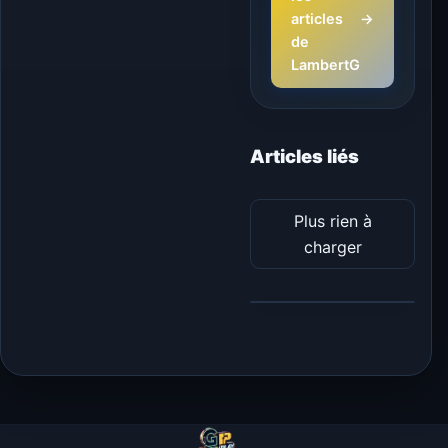
articles
→
de
LambertG
Articles liés
Plus rien à
charger