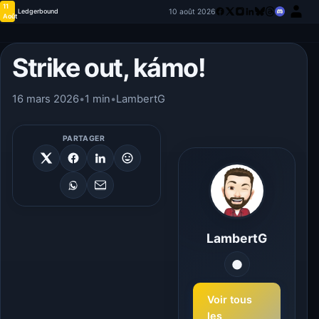
11
10 août 2026
Ledgerbound
Août
Strike out, kámo!
16 mars 2026
•
1 min
•
LambertG
PARTAGER
LambertG
Voir tous
les