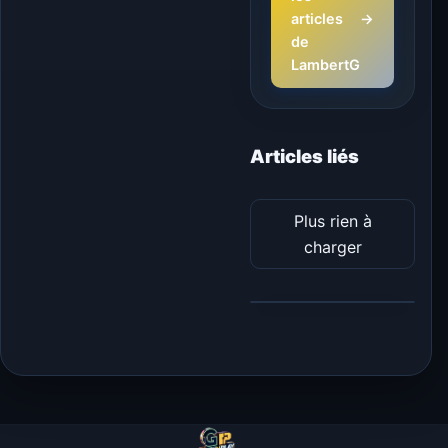
articles
→
de
LambertG
Articles liés
Plus rien à
charger