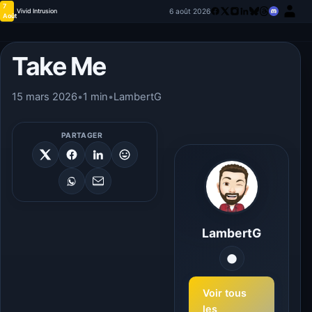
7
6 août 2026
Vivid Intrusion
Août
Take Me
15 mars 2026
•
1 min
•
LambertG
PARTAGER
LambertG
Voir tous
les