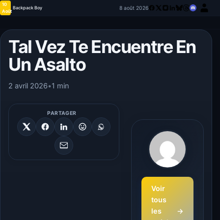
10
8 août 2026
Backpack Boy
Août
Tal Vez Te Encuentre En
Un Asalto
2 avril 2026
•
1 min
PARTAGER
Voir
tous
les
→