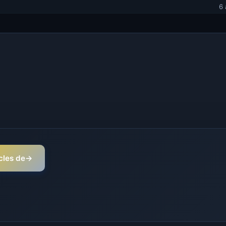
6 
icles de
→