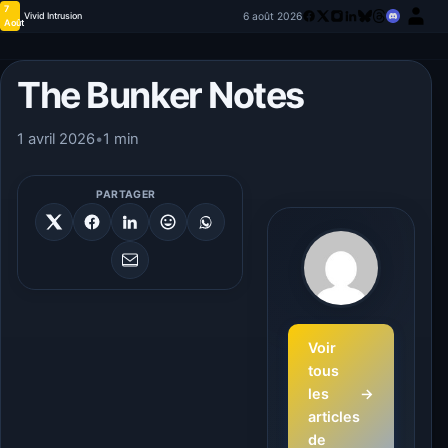
7
6 août 2026
Vivid Intrusion
Août
The Bunker Notes
1 avril 2026
•
1 min
PARTAGER
Voir
tous
les
→
articles
de