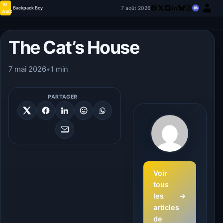
10
7 août 2026
Backpack Boy
Août
The Cat’s House
7 mai 2026
•
1 min
PARTAGER
Voir
tous
les
→
articles
de