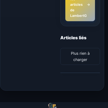
articles
→
de
LambertG
Articles liés
Plus rien à
charger