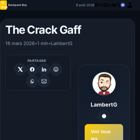
10
9 août 2026
Backpack Boy
Août
The Crack Gaff
16 mars 2026
•
1 min
•
LambertG
PARTAGER
LambertG
Voir tous
les