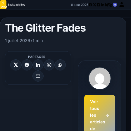
10
8 août 2026
Backpack Boy
Août
The Glitter Fades
1 juillet 2026
•
1 min
PARTAGER
Voir
tous
les
→
articles
de