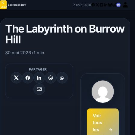
10
7 août 2026
Backpack Boy
Août
The Labyrinth on Burrow
Hill
30 mai 2026
•
1 min
PARTAGER
Voir
tous
les
→