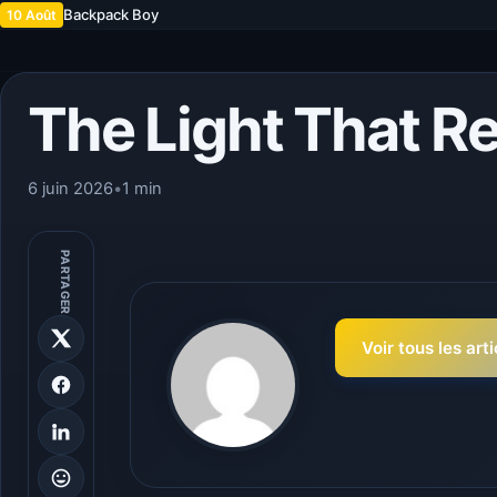
Backpack Boy
10 Août
The Light That R
6 juin 2026
•
1 min
PARTAGER
Voir tous les art