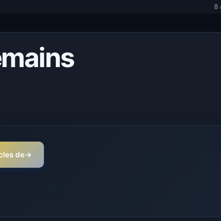
8 
emains
icles de
→