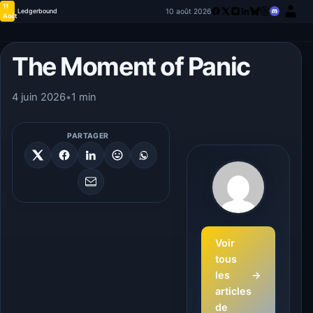
11
10 août 2026
Ledgerbound
Août
The Moment of Panic
4 juin 2026
•
1 min
PARTAGER
Voir
tous
les
→
articles
de