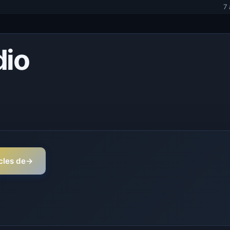
7
dio
icles de
→