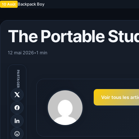
Backpack Boy
10 Août
The Portable Stu
12 mai 2026
•
1 min
PARTAGER
Voir tous les art