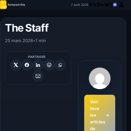
10
7 août 2026
Backpack Boy
Août
The Staff
25 mars 2026
•
1 min
PARTAGER
Voir
tous
les
→
articles
de