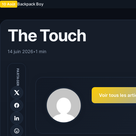
Backpack Boy
10 Août
The Touch
14 juin 2026
•
1 min
PARTAGER
Voir tous les art