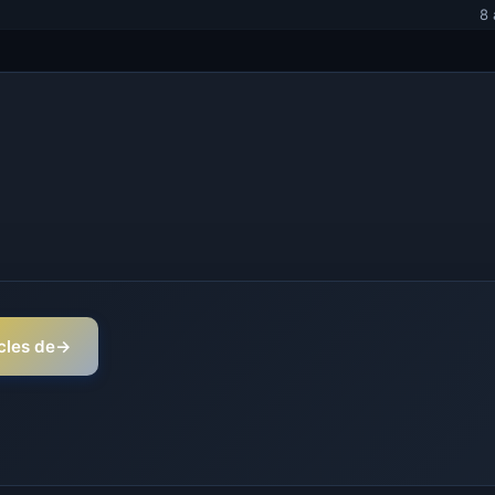
8 
icles de
→