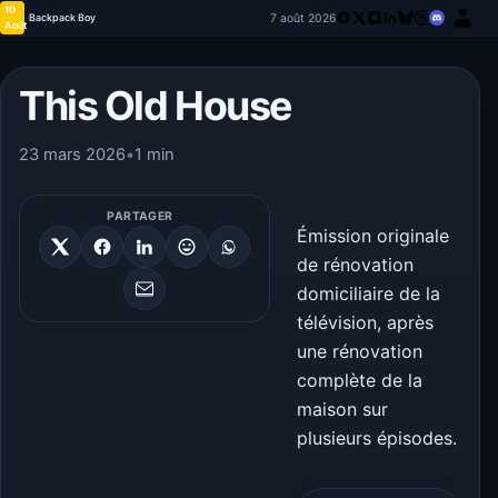
10
7 août 2026
Backpack Boy
Août
This Old House
23 mars 2026
•
1 min
PARTAGER
Émission originale
de rénovation
domiciliaire de la
télévision, après
une rénovation
complète de la
maison sur
plusieurs épisodes.