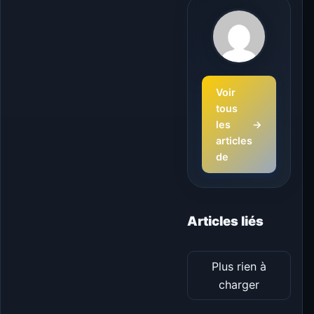
Voir
tous
les
→
articles
de
Articles liés
Plus rien à
charger