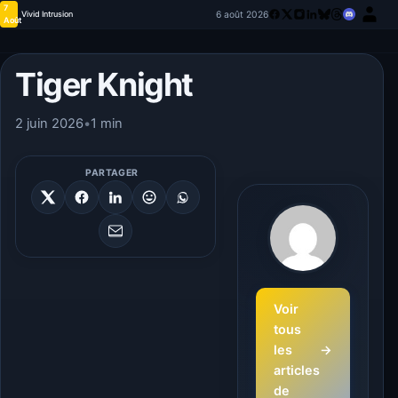
7
6 août 2026
Vivid Intrusion
Août
Tiger Knight
2 juin 2026
•
1 min
PARTAGER
Voir
tous
les
→
articles
de