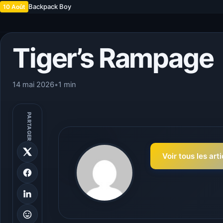
Backpack Boy
10 Août
Tiger’s Rampage
14 mai 2026
•
1 min
PARTAGER
Voir tous les art