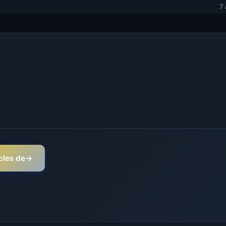
7
icles de
→