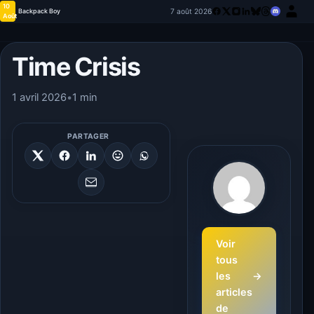
10
7 août 2026
Backpack Boy
Août
Time Crisis
1 avril 2026
•
1 min
PARTAGER
Voir
tous
les
→
articles
de