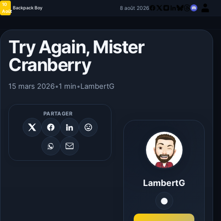
10
8 août 2026
Backpack Boy
Août
Try Again, Mister
Cranberry
15 mars 2026
•
1 min
•
LambertG
PARTAGER
LambertG