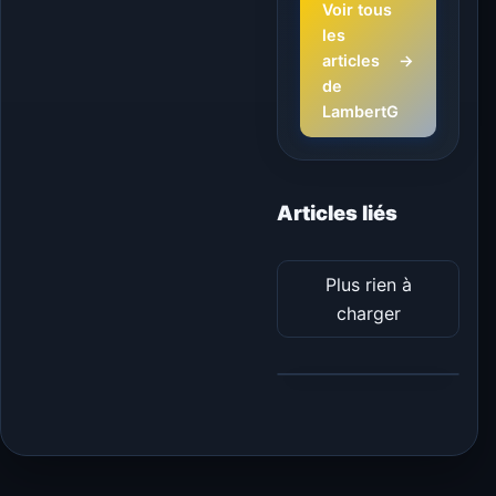
Voir tous
les
articles
→
de
LambertG
Articles liés
Plus rien à
charger