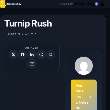
10
7 août 2026
Backpack Boy
Août
Turnip Rush
3 juillet 2026
•
1 min
PARTAGER
Voir
tous
les
→
articles
de