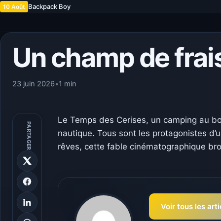
Backpack Boy
10 Août
Un champ de frais
23 juin 2026
•
1 min
Le Temps des Cerises, un camping au bor
PARTAGER
nautique. Tous sont les protagonistes d’un
rêves, cette fable cinématographique bro
Voir tous les art