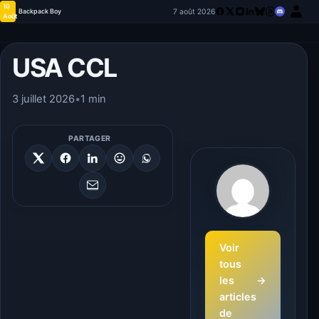
10
7 août 2026
Backpack Boy
Août
USA CCL
3 juillet 2026
•
1 min
PARTAGER
Voir
tous
les
→
articles
de