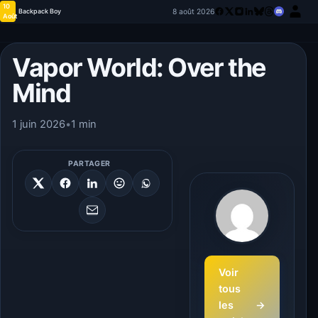
10
8 août 2026
Backpack Boy
Août
Vapor World: Over the
Mind
1 juin 2026
•
1 min
PARTAGER
Voir
tous
les
→