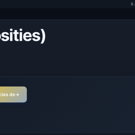
8 
sities)
icles de
→