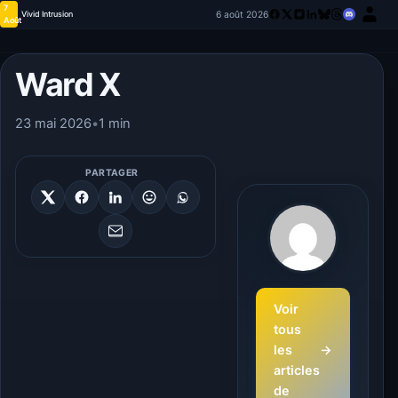
7
6 août 2026
Vivid Intrusion
Août
Ward X
23 mai 2026
•
1 min
PARTAGER
Voir
tous
les
→
articles
de