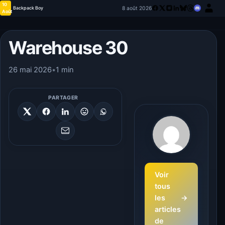
10
8 août 2026
Backpack Boy
Août
Warehouse 30
26 mai 2026
•
1 min
PARTAGER
Voir
tous
les
→
articles
de