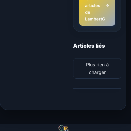
articles
→
de
LambertG
Articles liés
Plus rien à
charger