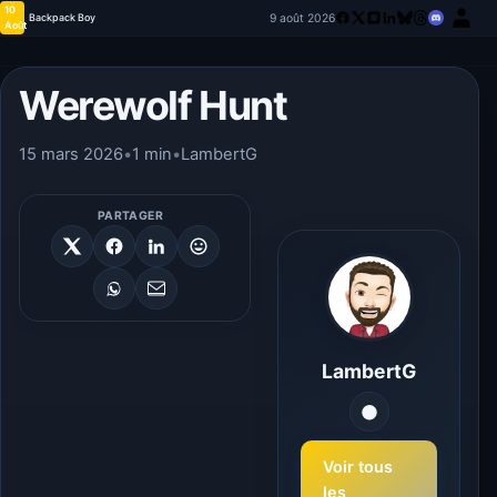
10
9 août 2026
Backpack Boy
Août
Werewolf Hunt
15 mars 2026
•
1 min
•
LambertG
PARTAGER
LambertG
Voir tous
les