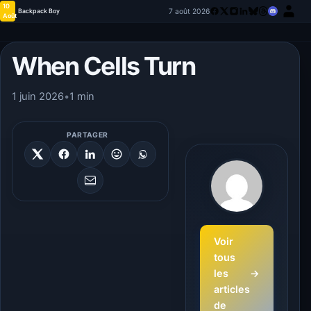
10
7 août 2026
Backpack Boy
Août
When Cells Turn
1 juin 2026
•
1 min
PARTAGER
Voir
tous
les
→
articles
de