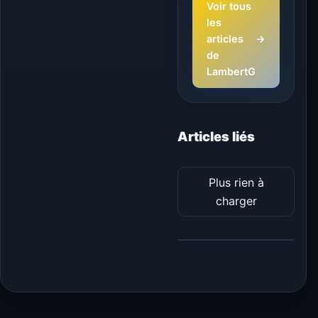
Voir tous
les
articles
→
de
LambertG
Articles liés
Plus rien à
charger