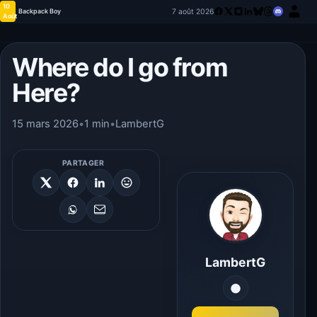
10
7 août 2026
Backpack Boy
Août
Where do I go from
Here?
15 mars 2026
•
1 min
•
LambertG
PARTAGER
LambertG