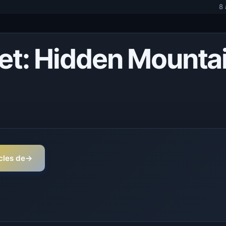
8 
t: Hidden Mounta
icles de
→