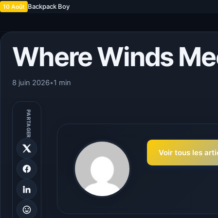
Backpack Boy
10 Août
Where Winds Mee
8 juin 2026
•
1 min
PARTAGER
Voir tous les art