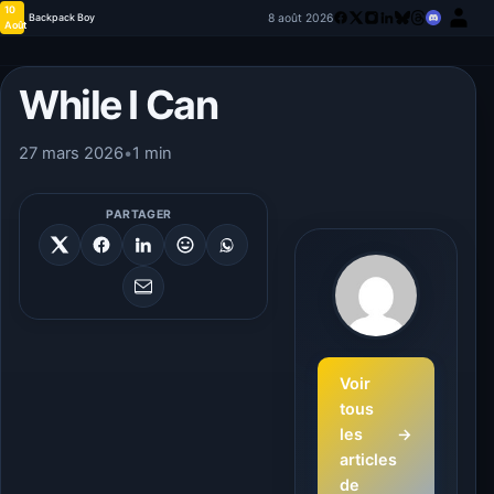
10
8 août 2026
Backpack Boy
Août
While I Can
27 mars 2026
•
1 min
PARTAGER
Voir
tous
les
→
articles
de