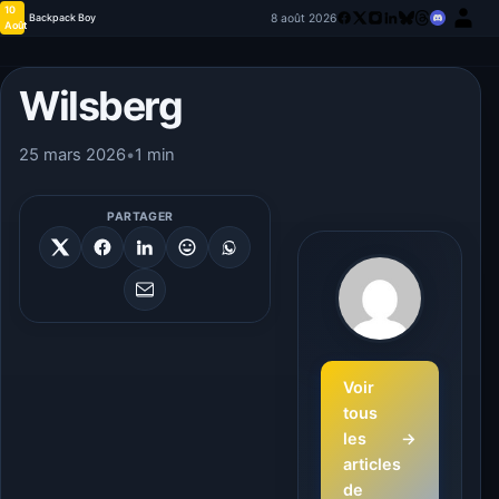
10
8 août 2026
Backpack Boy
Août
Wilsberg
25 mars 2026
•
1 min
PARTAGER
Voir
tous
les
→
articles
de