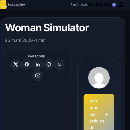
10
7 août 2026
Backpack Boy
Août
Woman Simulator
25 mars 2026
•
1 min
PARTAGER
Voir
tous
les
→
articles
de