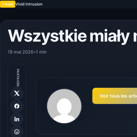
Vivid Intrusion
7 Août
Wszystkie miały 
18 mai 2026
•
1 min
PARTAGER
Voir tous les art