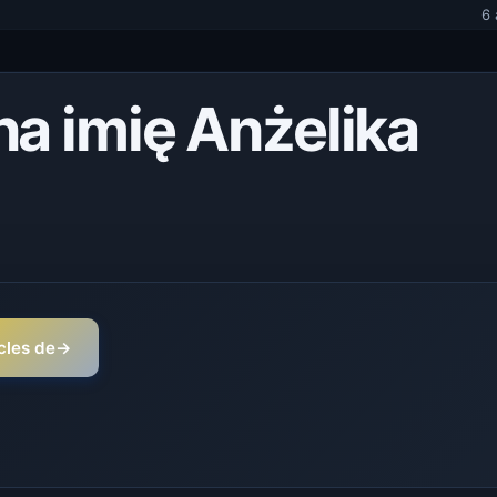
6 
na imię Anżelika
icles de
→