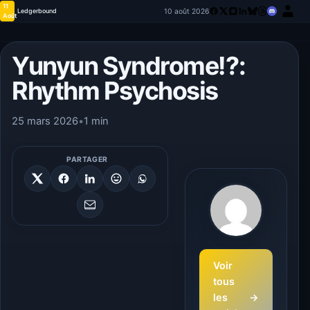
11
10 août 2026
Ledgerbound
Août
Yunyun Syndrome!?:
Rhythm Psychosis
25 mars 2026
•
1 min
PARTAGER
Voir
tous
les
→