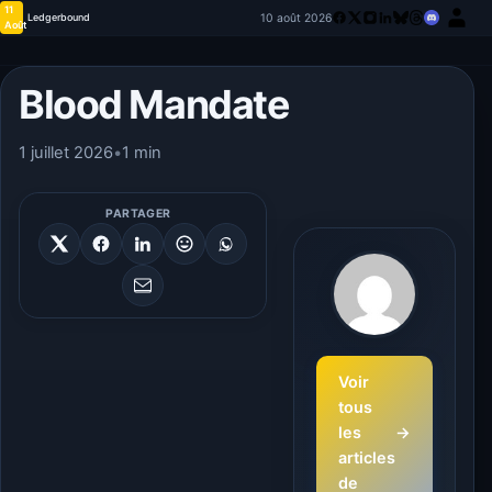
11
10 août 2026
Ledgerbound
Août
Blood Mandate
1 juillet 2026
•
1 min
PARTAGER
Voir
tous
les
→
articles
de