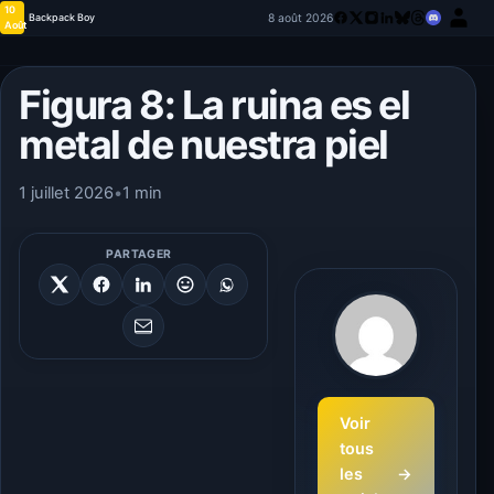
10
8 août 2026
Backpack Boy
Août
Figura 8: La ruina es el
metal de nuestra piel
1 juillet 2026
•
1 min
PARTAGER
Voir
tous
les
→